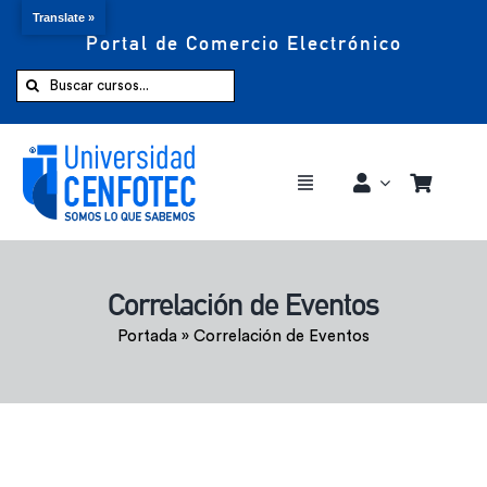
Translate »
Portal de Comercio Electrónico
Saltar
al
Buscar:
contenido
Toggle
Navigation
Comprar ahora
Correlación de Eventos
Inicio
Portada
»
Correlación de Eventos
Cursos
CENFOTEC 360°