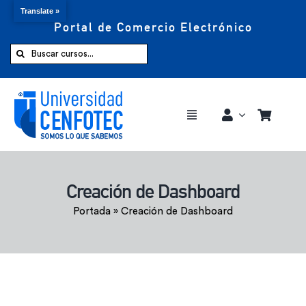
Translate »
Portal de Comercio Electrónico
Saltar
al
Buscar:
contenido
Toggle
Navigation
Comprar ahora
Creación de Dashboard
Inicio
Portada
»
Creación de Dashboard
Cursos
CENFOTEC 360°