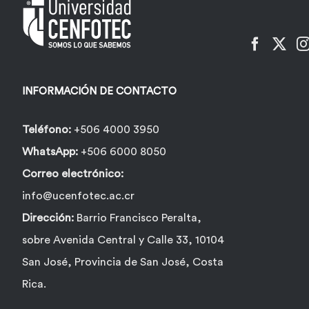
pueden
elegir
en
la
INFORMACIÓN DE CONTACTO
página
de
Teléfono:
+506 4000 3950
producto
WhatsApp:
+506 6000 8050
Correo electrónico:
info@ucenfotec.ac.cr
Dirección:
Barrio Francisco Peralta,
sobre Avenida Central y Calle 33, 10104
San José, Provincia de San José, Costa
Rica.