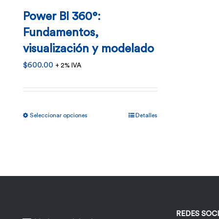
Power BI 360°:
Fundamentos,
visualización y modelado
$
600.00
+ 2% IVA
Este
Seleccionar opciones
Detalles
producto
tiene
múltiples
variantes.
Las
opciones
REDES SOC
se