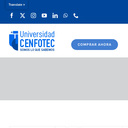
Translate »
Saltar
al
contenido
COMPRAR AHORA