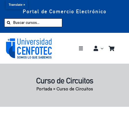
Translate »
Portal de Comercio Electrónico
Saltar
al
Buscar:
contenido
Toggle
Navigation
Comprar ahora
Curso de Circuitos
Inicio
Portada
»
Curso de Circuitos
Cursos
CENFOTEC 360°