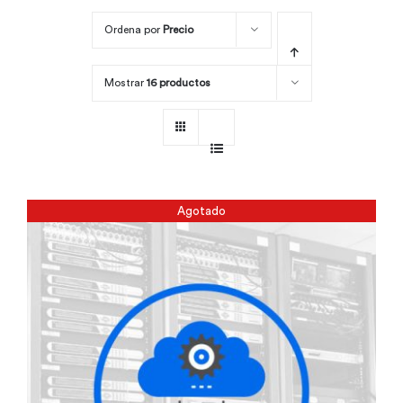
Ordena por
Precio
Por área
Mostrar
16 productos
Carreras
Empresas
Agotado