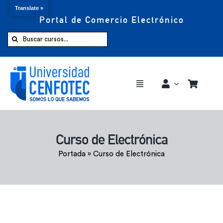
Translate »
Portal de Comercio Electrónico
Saltar
al
Buscar:
contenido
Toggle
Navigation
Comprar ahora
Curso de Electrónica
Inicio
Portada
»
Curso de Electrónica
Cursos
CENFOTEC 360°