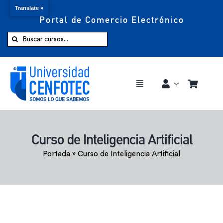
Translate »
Portal de Comercio Electrónico
Saltar
al
Buscar:
contenido
Toggle
Navigation
Comprar ahora
Curso de Inteligencia Artificial
Inicio
Portada
»
Curso de Inteligencia Artificial
Cursos
CENFOTEC 360°