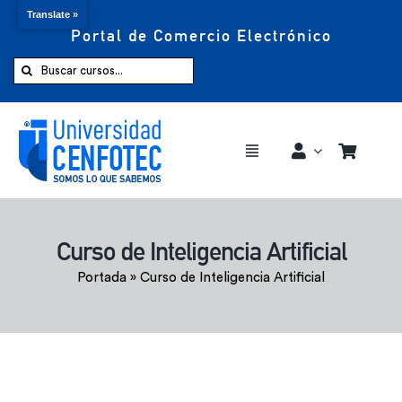
Translate »
Portal de Comercio Electrónico
Saltar
al
Buscar:
contenido
Toggle
Navigation
Comprar ahora
Curso de Inteligencia Artificial
Inicio
Portada
»
Curso de Inteligencia Artificial
Cursos
CENFOTEC 360°