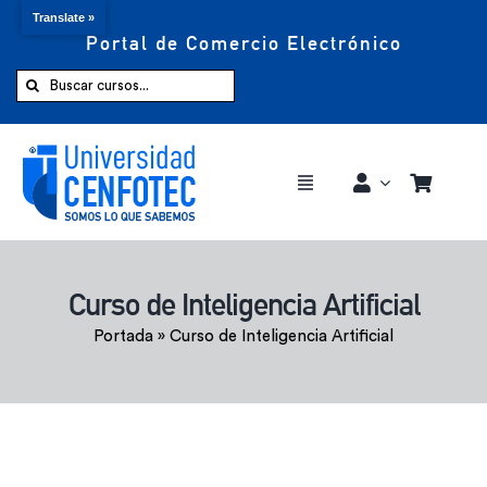
Translate »
Portal de Comercio Electrónico
Saltar
al
Buscar:
contenido
Toggle
Navigation
Comprar ahora
Curso de Inteligencia Artificial
Inicio
Portada
»
Curso de Inteligencia Artificial
Cursos
CENFOTEC 360°