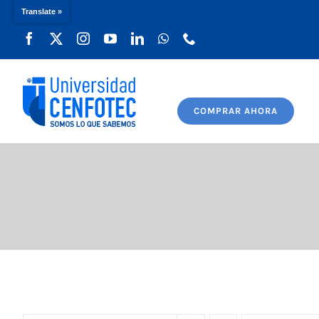
Translate »
Saltar
al
contenido
COMPRAR AHORA