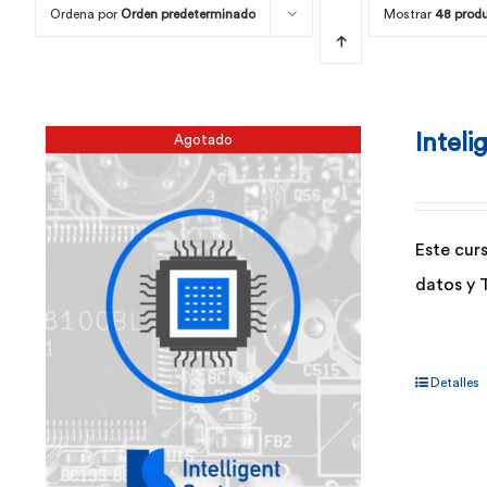
Ordena por
Orden predeterminado
Mostrar
48 prod
Inteli
Agotado
Este cur
datos y 
Detalles