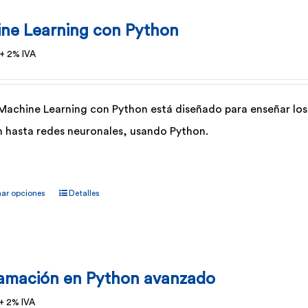
variantes.
ne Learning con Python
Las
+ 2% IVA
opciones
se
pueden
 Machine Learning con Python está diseñado para enseñar l
elegir
n hasta redes neuronales, usando Python.
en
la
Este
nar opciones
Detalles
página
producto
de
tiene
producto
múltiples
variantes.
amación en Python avanzado
Las
+ 2% IVA