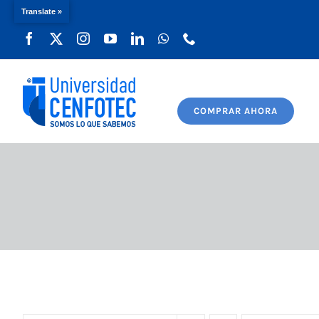
Translate »
Saltar
al
contenido
COMPRAR AHORA