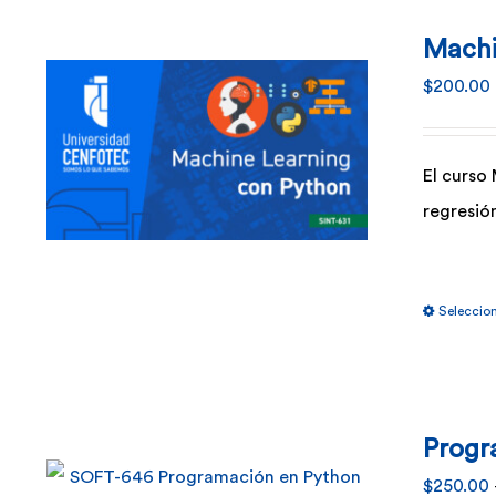
Machi
$
200.00
El curso
regresió
Seleccio
Progr
$
250.00