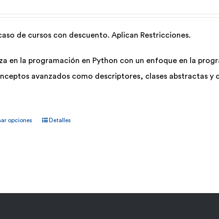
opciones
se
pueden
 caso de cursos con descuento. Aplican Restricciones.
elegir
za en la programación en Python con un enfoque en la progra
en
ceptos avanzados como descriptores, clases abstractas y 
la
página
Este
de
nar opciones
Detalles
producto
producto
tiene
múltiples
variantes.
Las
opciones