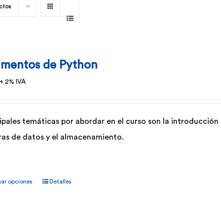
ctos
mentos de Python
+ 2% IVA
ipales temáticas por abordar en el curso son la introducción a
ras de datos y el almacenamiento.
Este
nar opciones
Detalles
producto
tiene
múltiples