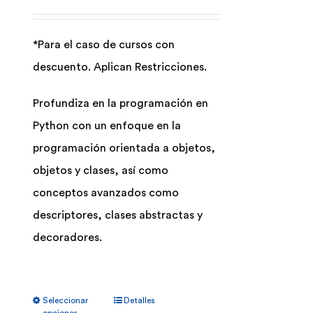
pueden
elegir
*Para el caso de cursos con
en
descuento. Aplican Restricciones.
la
página
Profundiza en la programación en
de
Python con un enfoque en la
producto
programación orientada a objetos,
objetos y clases, así como
conceptos avanzados como
descriptores, clases abstractas y
decoradores.
Este
Seleccionar
Detalles
producto