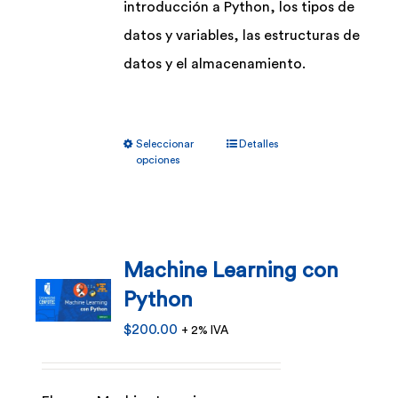
introducción a Python, los tipos de
datos y variables, las estructuras de
datos y el almacenamiento.
Este
Seleccionar
Detalles
producto
opciones
tiene
múltiples
variantes.
Machine Learning con
Las
Python
opciones
se
$
200.00
+ 2% IVA
pueden
elegir