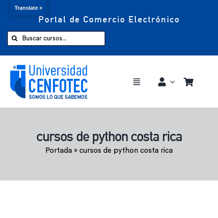
Translate »
Portal de Comercio Electrónico
Saltar
al
Buscar:
contenido
Toggle
Navigation
Comprar ahora
cursos de python costa rica
Inicio
Portada
»
cursos de python costa rica
Cursos
CENFOTEC 360°