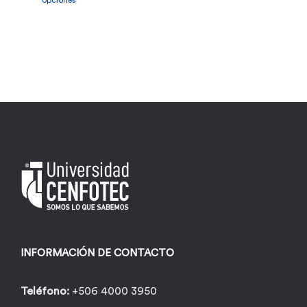
opciones
tiene
múltiples
variantes.
Las
opciones
se
pueden
elegir
en
la
página
INFORMACIÓN DE CONTACTO
de
producto
Teléfono:
+506 4000 3950