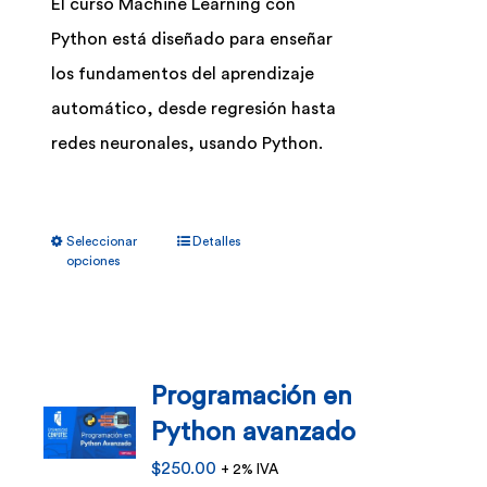
El curso Machine Learning con
en
Python está diseñado para enseñar
la
los fundamentos del aprendizaje
página
automático, desde regresión hasta
de
redes neuronales, usando Python.
producto
Este
Seleccionar
Detalles
producto
opciones
tiene
múltiples
variantes.
Programación en
Las
Python avanzado
opciones
se
$
250.00
+ 2% IVA