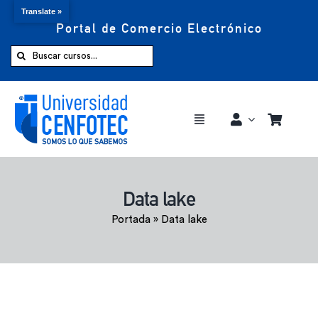
Translate »
Portal de Comercio Electrónico
Saltar
al
Buscar:
contenido
Toggle
Navigation
Comprar ahora
Data lake
Inicio
Portada
»
Data lake
Cursos
CENFOTEC 360°