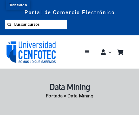
Translate »
Portal de Comercio Electrónico
Saltar
al
Buscar:
contenido
Toggle
Navigation
Comprar ahora
Data Mining
Inicio
Portada
»
Data Mining
Cursos
CENFOTEC 360°