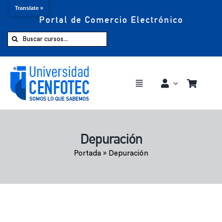
Translate »
Portal de Comercio Electrónico
Saltar
al
Buscar:
contenido
Toggle
Navigation
Comprar ahora
Depuración
Inicio
Portada
»
Depuración
Cursos
CENFOTEC 360°