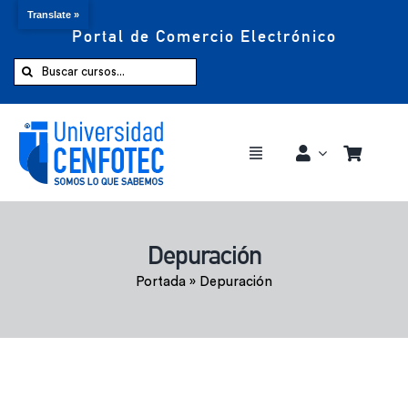
Translate »
Portal de Comercio Electrónico
Saltar
al
Buscar:
contenido
Toggle
Navigation
Comprar ahora
Depuración
Inicio
Portada
»
Depuración
Cursos
CENFOTEC 360°