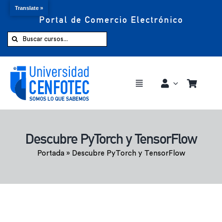
Translate »
Portal de Comercio Electrónico
Saltar
al
Buscar:
contenido
Toggle
Navigation
Comprar ahora
Descubre PyTorch y TensorFlow
Inicio
Portada
»
Descubre PyTorch y TensorFlow
Cursos
CENFOTEC 360°