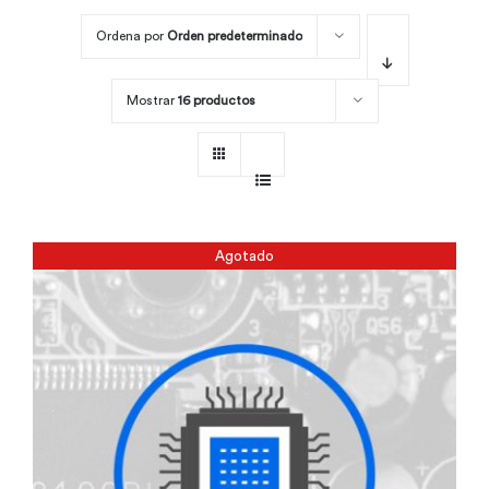
Ordena por
Orden predeterminado
Por área
Mostrar
16 productos
Carreras
Empresas
Agotado