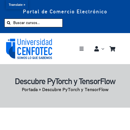
Translate »
Portal de Comercio Electrónico
Saltar
al
Buscar:
contenido
Toggle
Navigation
Comprar ahora
Descubre PyTorch y TensorFlow
Inicio
Portada
»
Descubre PyTorch y TensorFlow
Cursos
CENFOTEC 360°