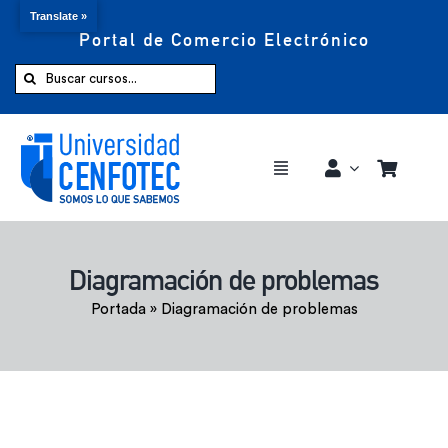
Translate »
Portal de Comercio Electrónico
Saltar
al
Buscar:
contenido
Toggle
Navigation
Comprar ahora
Diagramación de problemas
Inicio
Portada
»
Diagramación de problemas
Cursos
CENFOTEC 360°