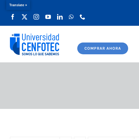
Translate »
Saltar
al
contenido
COMPRAR AHORA