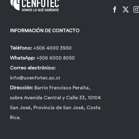
elegir
en
la
INFORMACIÓN DE CONTACTO
página
de
Teléfono:
+506 4000 3950
producto
WhatsApp:
+506 6000 8050
Correo electrónico:
info@ucenfotec.ac.cr
Dirección:
Barrio Francisco Peralta,
sobre Avenida Central y Calle 33, 10104
San José, Provincia de San José, Costa
Rica.