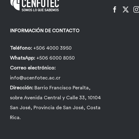
elegir
en
la
INFORMACIÓN DE CONTACTO
página
de
Teléfono:
+506 4000 3950
producto
WhatsApp:
+506 6000 8050
Correo electrónico:
info@ucenfotec.ac.cr
Dirección:
Barrio Francisco Peralta,
sobre Avenida Central y Calle 33, 10104
San José, Provincia de San José, Costa
Rica.