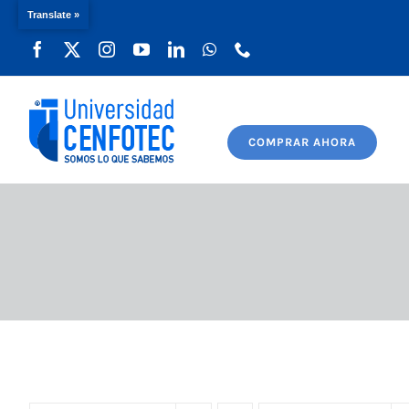
Translate »
Saltar
al
contenido
COMPRAR AHORA