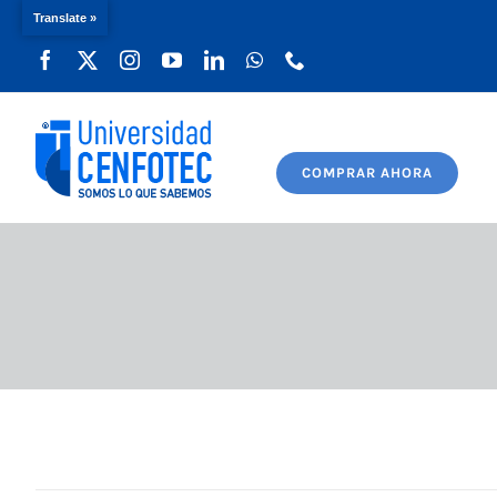
Translate »
Saltar
al
contenido
COMPRAR AHORA