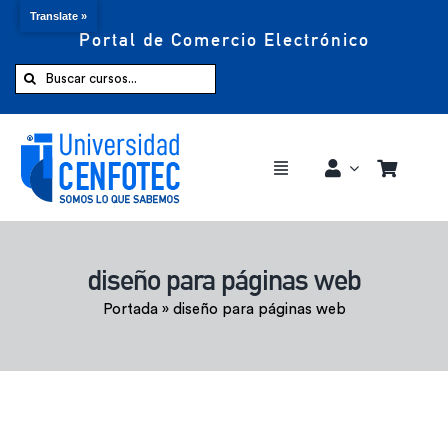
Translate »
Portal de Comercio Electrónico
Saltar
al
Buscar:
contenido
Toggle
Navigation
Comprar ahora
diseño para páginas web
Inicio
Portada
»
diseño para páginas web
Cursos
CENFOTEC 360°