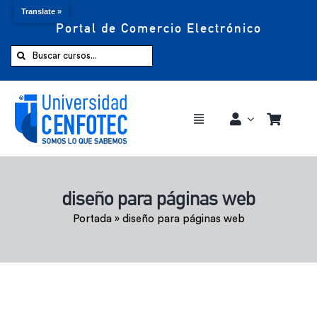
Translate »
Portal de Comercio Electrónico
Saltar
al
Buscar:
contenido
Toggle
Navigation
Comprar ahora
diseño para páginas web
Inicio
Portada
»
diseño para páginas web
Cursos
CENFOTEC 360°