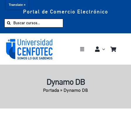
Translate »
Portal de Comercio Electrónico
Saltar
al
Buscar:
contenido
Toggle
Navigation
Comprar ahora
Dynamo DB
Inicio
Portada
»
Dynamo DB
Cursos
CENFOTEC 360°