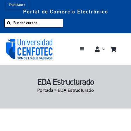
Translate »
Portal de Comercio Electrónico
Saltar
al
Buscar:
contenido
Toggle
Navigation
Comprar ahora
EDA Estructurado
Inicio
Portada
»
EDA Estructurado
Cursos
CENFOTEC 360°