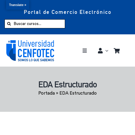
Translate »
Portal de Comercio Electrónico
Saltar
al
Buscar:
contenido
Toggle
Navigation
Comprar ahora
EDA Estructurado
Inicio
Portada
»
EDA Estructurado
Cursos
CENFOTEC 360°