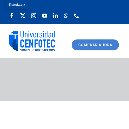
Translate »
Saltar
al
contenido
COMPRAR AHORA