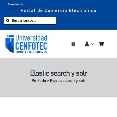
Translate »
Portal de Comercio Electrónico
Saltar
al
Buscar:
contenido
Toggle
Navigation
Comprar ahora
Elastic search y solr
Inicio
Portada
»
Elastic search y solr
Cursos
CENFOTEC 360°