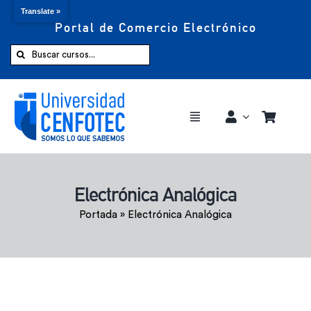
Translate »
Portal de Comercio Electrónico
Saltar
al
Buscar:
contenido
Toggle
Navigation
Comprar ahora
Electrónica Analógica
Inicio
Portada
»
Electrónica Analógica
Cursos
CENFOTEC 360°