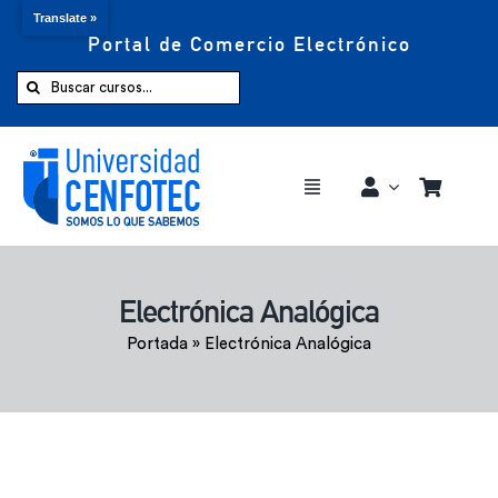
Translate »
Portal de Comercio Electrónico
Saltar
al
Buscar:
contenido
Toggle
Navigation
Comprar ahora
Electrónica Analógica
Inicio
Portada
»
Electrónica Analógica
Cursos
CENFOTEC 360°