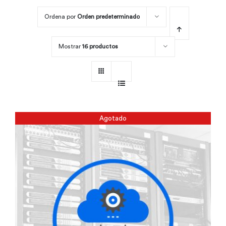
Ordena por
Orden predeterminado
Por área
Mostrar
16 productos
Carreras
Empresas
Agotado