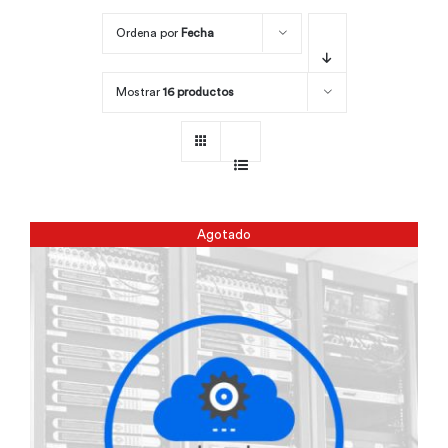
Ordena por
Fecha
Por área
Mostrar
16 productos
Carreras
Empresas
Agotado