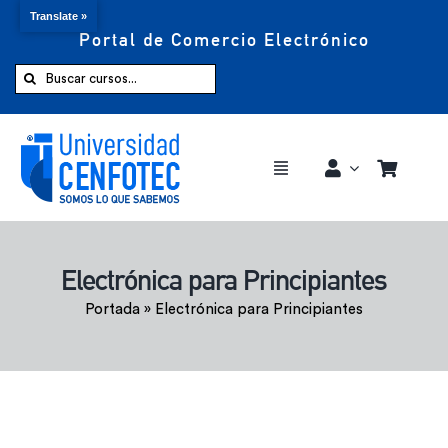
Translate »
Portal de Comercio Electrónico
Saltar
al
Buscar:
contenido
Toggle
Navigation
Comprar ahora
Electrónica para Principiantes
Inicio
Portada
»
Electrónica para Principiantes
Cursos
CENFOTEC 360°