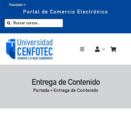
Translate »
Portal de Comercio Electrónico
Saltar
al
Buscar:
contenido
Toggle
Navigation
Comprar ahora
Entrega de Contenido
Inicio
Portada
»
Entrega de Contenido
Cursos
CENFOTEC 360°