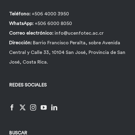
página
de
Teléfono:
+506 4000 3950
producto
WhatsApp:
+506 6000 8050
Correo electrónico:
info@ucenfotec.ac.cr
Dirección:
Barrio Francisco Peralta, sobre Avenida
Central y Calle 33, 10104 San José, Provincia de San
José, Costa Rica.
REDES SOCIALES
BUSCAR