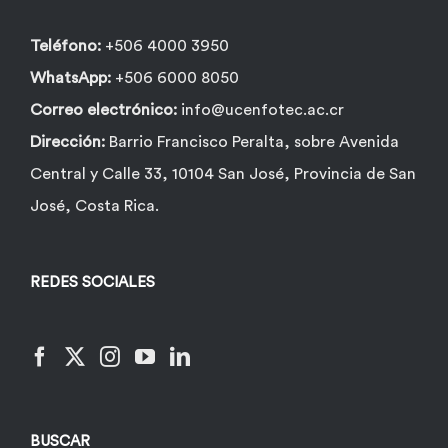
página
de
Teléfono:
+506 4000 3950
producto
WhatsApp:
+506 6000 8050
Correo electrónico:
info@ucenfotec.ac.cr
Dirección:
Barrio Francisco Peralta, sobre Avenida
Central y Calle 33, 10104 San José, Provincia de San
José, Costa Rica.
REDES SOCIALES
BUSCAR