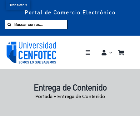
Translate »
Portal de Comercio Electrónico
Saltar
al
Buscar:
contenido
Toggle
Navigation
Comprar ahora
Entrega de Contenido
Inicio
Portada
»
Entrega de Contenido
Cursos
CENFOTEC 360°