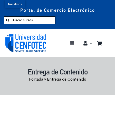
Translate »
Portal de Comercio Electrónico
Saltar
al
Buscar:
contenido
Toggle
Navigation
Comprar ahora
Entrega de Contenido
Inicio
Portada
»
Entrega de Contenido
Cursos
CENFOTEC 360°