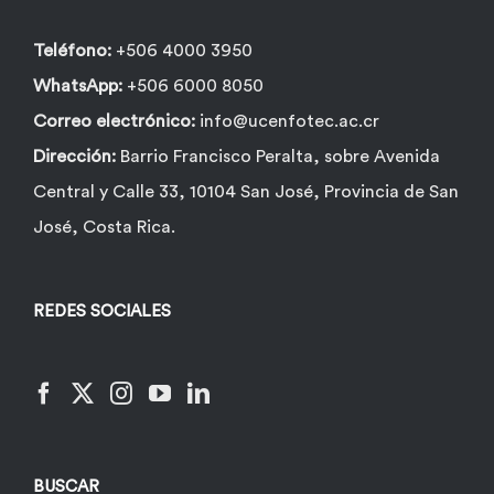
página
de
Teléfono:
+506 4000 3950
producto
WhatsApp:
+506 6000 8050
Correo electrónico:
info@ucenfotec.ac.cr
Dirección:
Barrio Francisco Peralta, sobre Avenida
Central y Calle 33, 10104 San José, Provincia de San
José, Costa Rica.
REDES SOCIALES
BUSCAR