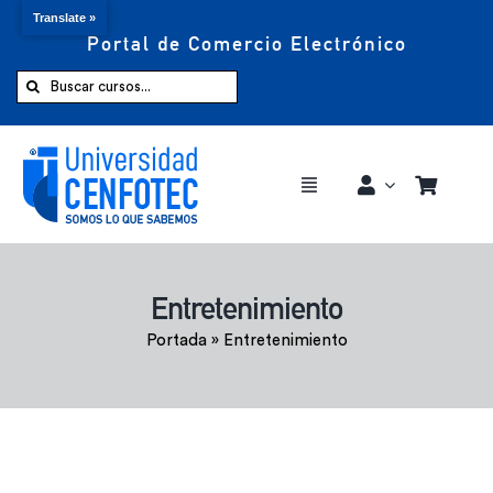
Translate »
Portal de Comercio Electrónico
Saltar
al
Buscar:
contenido
Toggle
Navigation
Comprar ahora
Entretenimiento
Inicio
Portada
»
Entretenimiento
Cursos
CENFOTEC 360°