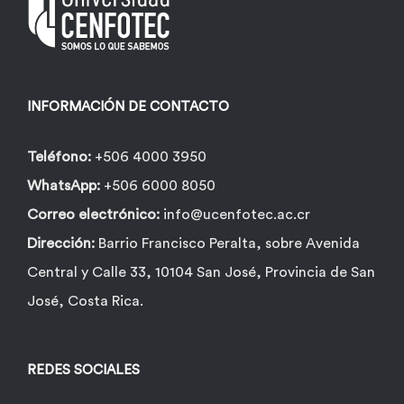
pueden
elegir
en
la
INFORMACIÓN DE CONTACTO
página
de
Teléfono:
+506 4000 3950
producto
WhatsApp:
+506 6000 8050
Correo electrónico:
info@ucenfotec.ac.cr
Dirección:
Barrio Francisco Peralta, sobre Avenida
Central y Calle 33, 10104 San José, Provincia de San
José, Costa Rica.
REDES SOCIALES