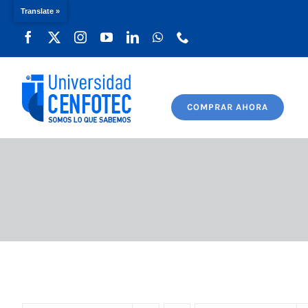
Translate »
Saltar
al
contenido
COMPRAR AHORA