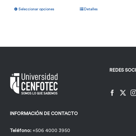
Este
Seleccionar opciones
Detalles
producto
tiene
múltiples
variantes.
Las
opciones
REDES SOC
se
pueden
elegir
en
la
INFORMACIÓN DE CONTACTO
página
de
Teléfono:
+506 4000 3950