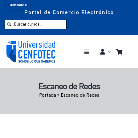
Translate »
Portal de Comercio Electrónico
Saltar
al
Buscar:
contenido
Toggle
Navigation
Comprar ahora
Escaneo de Redes
Inicio
Portada
»
Escaneo de Redes
Cursos
CENFOTEC 360°