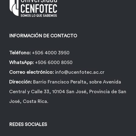
pueden
elegir
en
la
INFORMACIÓN DE CONTACTO
página
de
Teléfono:
+506 4000 3950
producto
WhatsApp:
+506 6000 8050
Correo electrónico:
info@ucenfotec.ac.cr
Dirección:
Barrio Francisco Peralta, sobre Avenida
Central y Calle 33, 10104 San José, Provincia de San
José, Costa Rica.
REDES SOCIALES