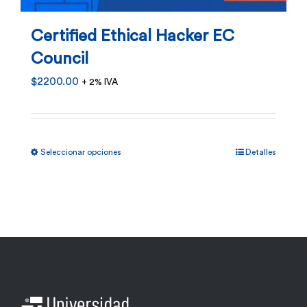
Certified Ethical Hacker EC
Council
$
2200.00
+ 2% IVA
Este
Seleccionar opciones
Detalles
producto
tiene
múltiples
variantes.
Las
opciones
se