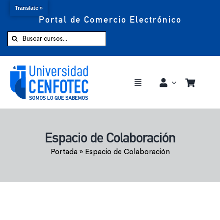
Translate »
Portal de Comercio Electrónico
Saltar
al
Buscar:
contenido
Toggle
Navigation
Comprar ahora
Espacio de Colaboración
Inicio
Portada
»
Espacio de Colaboración
Cursos
CENFOTEC 360°