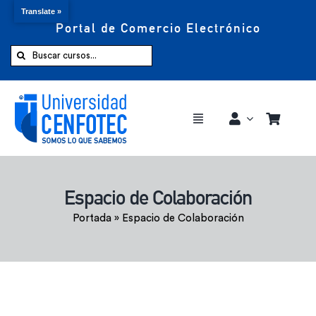
Translate »
Portal de Comercio Electrónico
Saltar
al
Buscar:
contenido
Toggle
Navigation
Comprar ahora
Espacio de Colaboración
Inicio
Portada
»
Espacio de Colaboración
Cursos
CENFOTEC 360°