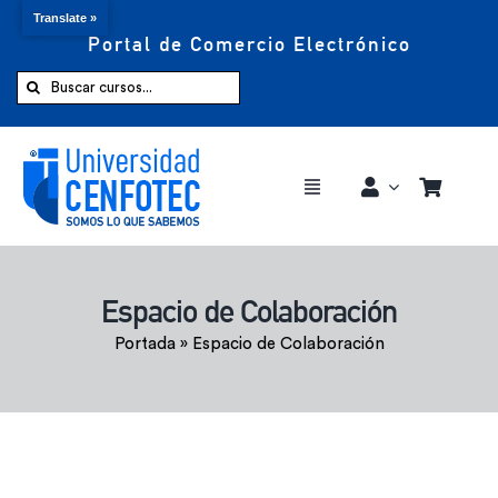
Translate »
Portal de Comercio Electrónico
Saltar
al
Buscar:
contenido
Toggle
Navigation
Comprar ahora
Espacio de Colaboración
Inicio
Portada
»
Espacio de Colaboración
Cursos
CENFOTEC 360°