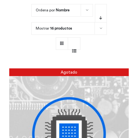
Ordena por
Nombre
Por área
Mostrar
16 productos
Carreras
Empresas
Agotado