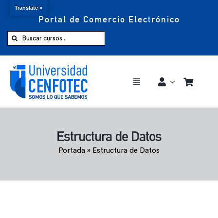
Translate »
Portal de Comercio Electrónico
Saltar
al
Buscar:
contenido
Toggle
Navigation
Comprar ahora
Estructura de Datos
Inicio
Portada
»
Estructura de Datos
Cursos
CENFOTEC 360°