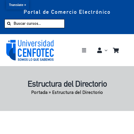
Translate »
Portal de Comercio Electrónico
Saltar
al
Buscar:
contenido
Toggle
Navigation
Comprar ahora
Estructura del Directorio
Inicio
Portada
»
Estructura del Directorio
Cursos
CENFOTEC 360°