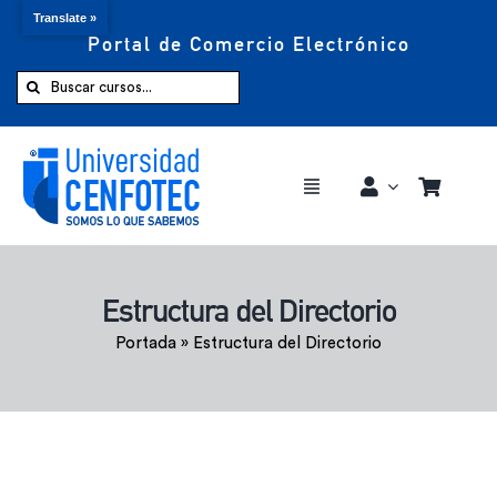
Translate »
Portal de Comercio Electrónico
Saltar
al
Buscar:
contenido
Toggle
Navigation
Comprar ahora
Estructura del Directorio
Inicio
Portada
»
Estructura del Directorio
Cursos
CENFOTEC 360°