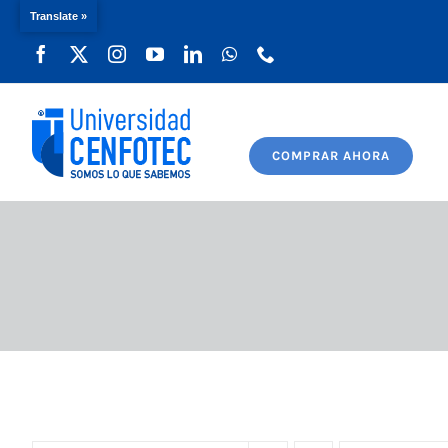
Translate »
Saltar
al
contenido
COMPRAR AHORA