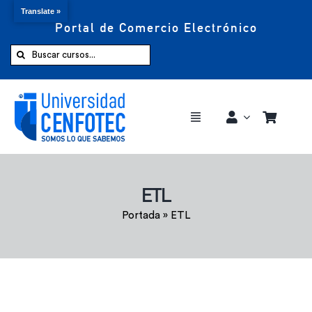
Translate »
Portal de Comercio Electrónico
Saltar
al
Buscar:
contenido
Toggle
Navigation
Comprar ahora
ETL
Inicio
Portada
»
ETL
Cursos
CENFOTEC 360°