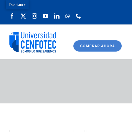
Translate »
Saltar
al
contenido
COMPRAR AHORA