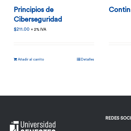
Principios de
Contin
Ciberseguridad
$
211.00
+ 2% IVA
Añadir al carrito
Detalles
REDES SOC