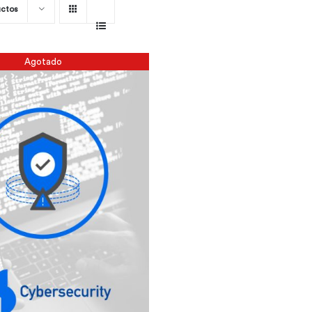
uctos
Agotado