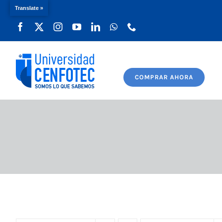
Translate »
Saltar
al
contenido
COMPRAR AHORA