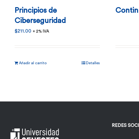
Principios de
Contin
Ciberseguridad
$
211.00
+ 2% IVA
Añadir al carrito
Detalles
REDES SOC