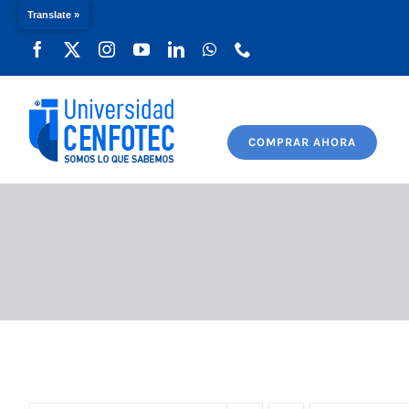
Translate »
Saltar
al
contenido
COMPRAR AHORA