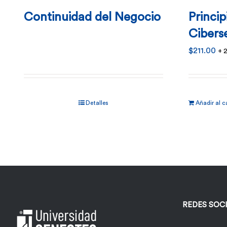
Continuidad del Negocio
Princip
Cibers
$
211.00
+ 
Detalles
Añadir al c
REDES SOC