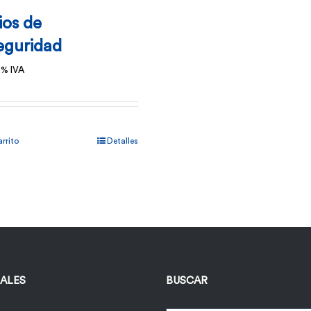
ios de
eguridad
2% IVA
arrito
Detalles
IALES
BUSCAR