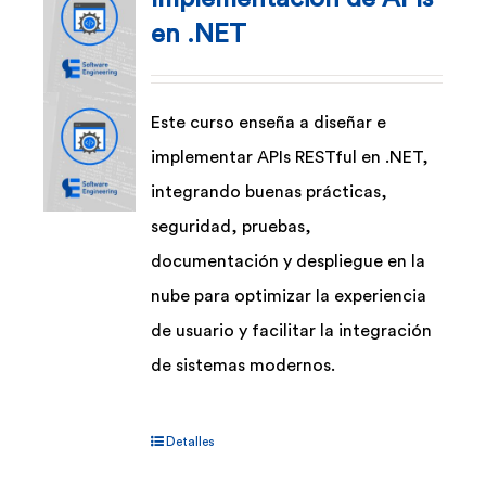
en .NET
se
pueden
elegir
Este curso enseña a diseñar e
en
implementar APIs RESTful en .NET,
la
integrando buenas prácticas,
página
seguridad, pruebas,
de
documentación y despliegue en la
producto
nube para optimizar la experiencia
de usuario y facilitar la integración
de sistemas modernos.
Detalles