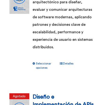
arquitectónico para diseñar,
evaluar y comunicar arquitecturas
de software modernas, aplicando
patrones y decisiones clave de
escalabilidad, performance y
experiencia de usuario en sistemas
distribuidos.
Este
Seleccionar
Detalles
producto
opciones
tiene
múltiples
variantes.
Diseño e
Agotado
Las
Implementación de APIs
opciones