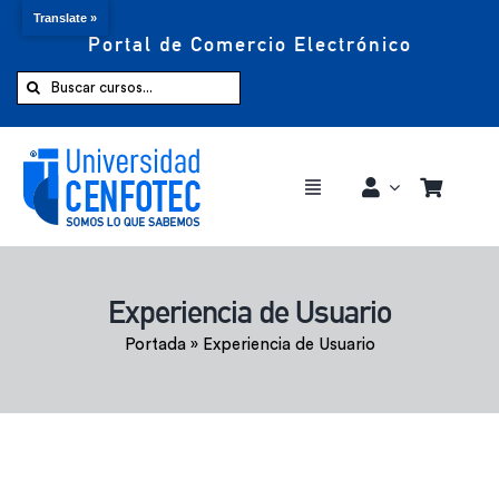
Translate »
Portal de Comercio Electrónico
Saltar
al
Buscar:
contenido
Toggle
Navigation
Comprar ahora
Experiencia de Usuario
Inicio
Portada
»
Experiencia de Usuario
Cursos
CENFOTEC 360°