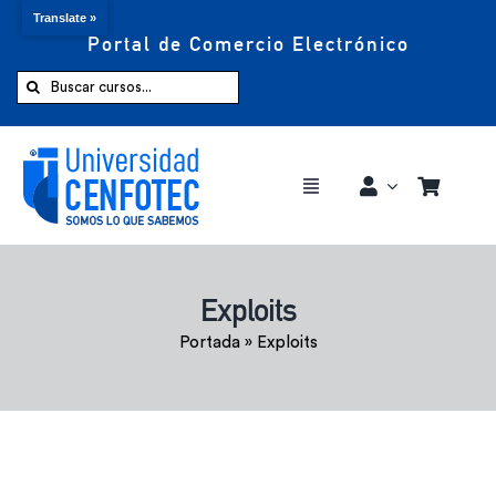
Translate »
Portal de Comercio Electrónico
Saltar
al
Buscar:
contenido
Toggle
Navigation
Comprar ahora
Exploits
Inicio
Portada
»
Exploits
Cursos
CENFOTEC 360°