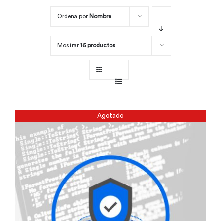
Ordena por
Nombre
Por área
Mostrar
16 productos
Carreras
Empresas
Agotado